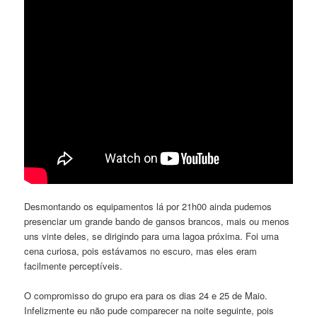
Desmontando os equipamentos lá por 21h00 ainda pudemos
presenciar um grande bando de gansos brancos, mais ou menos
uns vinte deles, se dirigindo para uma lagoa próxima. Foi uma
cena curiosa, pois estávamos no escuro, mas eles eram
facilmente perceptíveis.
O compromisso do grupo era para os dias 24 e 25 de Maio.
Infelizmente eu não pude comparecer na noite seguinte, pois