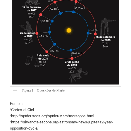
Figura 1 – Oposições de Marte
Fontes:
¹Cartes duCiel
²http://spider.seds.org/spider/Mars/marsopps.html
³https://skyandtelescope.org/astronomy-news/jupiter-12-year-
opposition-cycle/