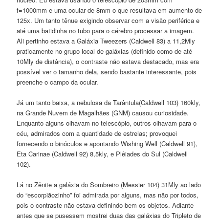
f=1000mm e uma ocular de 8mm o que resultava em aumento de
125x. Um tanto tênue exigindo observar com a visão periférica e
até uma batidinha no tubo para o cérebro processar a imagem.
Ali pertinho estava a Galáxia Tweezers (Caldwell 83) a 11,2Mly
praticamente no grupo local de galáxias (definido como de até
10Mly de distância), o contraste não estava destacado, mas era
possível ver o tamanho dela, sendo bastante interessante, pois
preenche o campo da ocular.
Já um tanto baixa, a nebulosa da Tarântula(Caldwell 103) 160kly,
na Grande Nuvem de Magalhães (GNM) causou curiosidade.
Enquanto alguns olhavam no telescópio, outros olhavam para o
céu, admirados com a quantidade de estrelas; provoquei
fornecendo o binóculos e apontando Wishing Well (Caldwell 91),
Eta Carinae (Caldwell 92) 8,5kly, e Plêiades do Sul (Caldwell
102).
Lá no Zênite a galáxia do Sombreiro (Messier 104) 31Mly ao lado
do “escorpiãozinho” foi admirada por alguns, mas não por todos,
pois o contraste não estava definindo bem os objetos. Adiante
antes que se pusessem mostrei duas das galáxias do Tripleto de