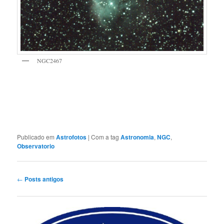
NGC2467
Publicado em
Astrofotos
|
Com a tag
Astronomia
,
NGC
,
Observatorio
Navegação
←
Posts antigos
de
posts