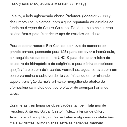
Leão (Messier 65, 42Mly e Messier 66, 31Mly).
Já alto, o belo aglomerado aberto Ptolomeu (Messier 7) 980ly
deslumbrou os iniciantes, com alguns reparando as estrelas do
fundo na direção do Centro Galático. De lá um pulo no sistema
binário Acrux para falar deste tipo de estrelas em dupla.
Para encerrar mostrei Eta Carinae com 27x de aumento em
grande campo, passando para 125x para observar o homúnculo,
em seguida aplicando o filtro UHC-S para destacar a faixa do
espectro do hidrogênio e do oxigênio, e para minha curiosidade
que já vira ele com dois pontos vermelhos, agora estava com um
ponto vermelho e outro verde, talvez iniciando ou terminando
aquela transição da mais brilhante mergulhando abaixo da
cromosfera da maior, que tive o prazer de acompanhar anos
atrás.
Durante as três horas de observações também falamos de
Regulus, Antares, Spica, Castor, Pólux, a lenda de Órion,
Artemis e o Escorpião, outras estrelas e algumas constelações
mais evidentes. Vimos várias estrelas cadentes também.