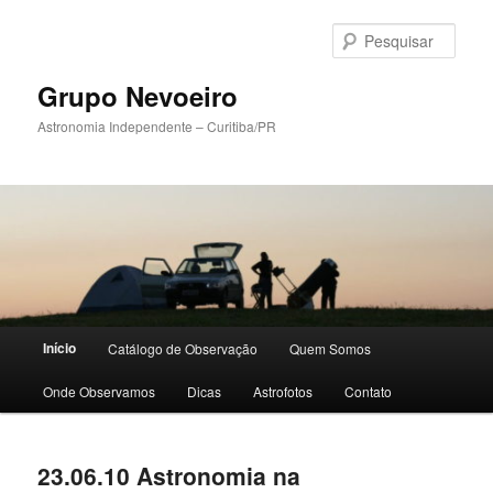
Pular
Pular
para
para
Pesqu
o
o
conteúdo
conteúdo
Grupo Nevoeiro
principal
secundário
Astronomia Independente – Curitiba/PR
Menu
Início
Catálogo de Observação
Quem Somos
principal
Onde Observamos
Dicas
Astrofotos
Contato
23.06.10 Astronomia na