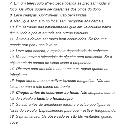
7. Em um telescópio alheio peça licença se precisar mudar o
foco. Os olhos podem ser diferentes dos olhos do dono.
8. Leve crianças. Controle-as. São bem vindas.
9. Não ligue som alto no local sem perguntar aos demais.
10. Em estradas não pavimentadas guie em velocidade baixa
diminuindo a poeira emitida aos outros veículos.
11. Animais devem ser muito bem controlados. Se for uma
grande star party não leve-os.
12. Leve uma cadeira, e repelente dependendo do ambiente.
13. Nunca mova o telescópio de alguém sem permissão. Se o
objeto sair do campo de visão avise o proprietário.
14. Observe com atenção e bom senso as regras quanto ao
tabagismo.
15. Fique atento a quem estiver fazendo fotografias. Não use
luzes na área e não passe em frente.
16.
Chegue antes de escurecer ao local.
Não atrapalha com a
luz do veículo e
facilita a localização
.
17. Se sair antes de amanhecer informe e avise que ligará as
luzes do veículo. Especialmente para quem estiver fotografando.
18. Seja amistoso. Os observadores são tão visitantes quanto
você.