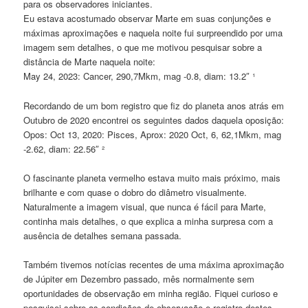
para os observadores iniciantes.
Eu estava acostumado observar Marte em suas conjunções e
máximas aproximações e naquela noite fui surpreendido por uma
imagem sem detalhes, o que me motivou pesquisar sobre a
distância de Marte naquela noite:
May 24, 2023: Cancer, 290,7Mkm, mag -0.8, diam: 13.2″ ¹
Recordando de um bom registro que fiz do planeta anos atrás em
Outubro de 2020 encontrei os seguintes dados daquela oposição:
Opos: Oct 13, 2020: Pisces, Aprox: 2020 Oct, 6, 62,1Mkm, mag
-2.62, diam: 22.56″ ²
O fascinante planeta vermelho estava muito mais próximo, mais
brilhante e com quase o dobro do diâmetro visualmente.
Naturalmente a imagem visual, que nunca é fácil para Marte,
continha mais detalhes, o que explica a minha surpresa com a
ausência de detalhes semana passada.
Também tivemos notícias recentes de uma máxima aproximação
de Júpiter em Dezembro passado, mês normalmente sem
oportunidades de observação em minha região. Fiquei curioso e
pesquisei sobre as condições de observação e registro destes