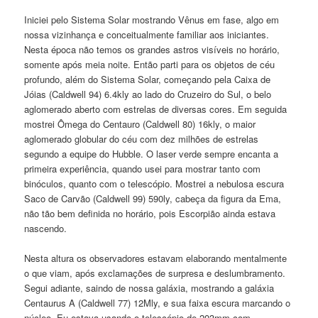
Iniciei pelo Sistema Solar mostrando Vênus em fase, algo em
nossa vizinhança e conceitualmente familiar aos iniciantes.
Nesta época não temos os grandes astros visíveis no horário,
somente após meia noite. Então parti para os objetos de céu
profundo, além do Sistema Solar, começando pela Caixa de
Jóias (Caldwell 94) 6.4kly ao lado do Cruzeiro do Sul, o belo
aglomerado aberto com estrelas de diversas cores. Em seguida
mostrei Ômega do Centauro (Caldwell 80) 16kly, o maior
aglomerado globular do céu com dez milhões de estrelas
segundo a equipe do Hubble. O laser verde sempre encanta a
primeira experiência, quando usei para mostrar tanto com
binóculos, quanto com o telescópio. Mostrei a nebulosa escura
Saco de Carvão (Caldwell 99) 590ly, cabeça da figura da Ema,
não tão bem definida no horário, pois Escorpião ainda estava
nascendo.
Nesta altura os observadores estavam elaborando mentalmente
o que viam, após exclamações de surpresa e deslumbramento.
Segui adiante, saindo de nossa galáxia, mostrando a galáxia
Centaurus A (Caldwell 77) 12Mly, e sua faixa escura marcando o
núcleo. Eu estava usando o telescópio de 203mm com