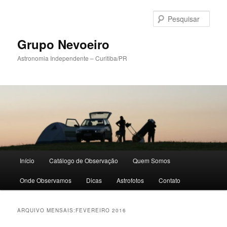
Pular
Pular
para
para
Pesqu
o
o
conteúdo
conteúdo
Grupo Nevoeiro
principal
secundário
Astronomia Independente – Curitiba/PR
Menu
Início
Catálogo de Observação
Quem Somos
principal
Onde Observamos
Dicas
Astrofotos
Contato
ARQUIVO MENSAIS:
FEVEREIRO 2016