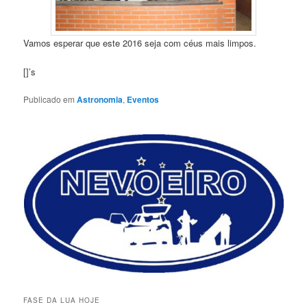
Vamos esperar que este 2016 seja com céus mais limpos.
[]’s
Publicado em
Astronomia
,
Eventos
FASE DA LUA HOJE