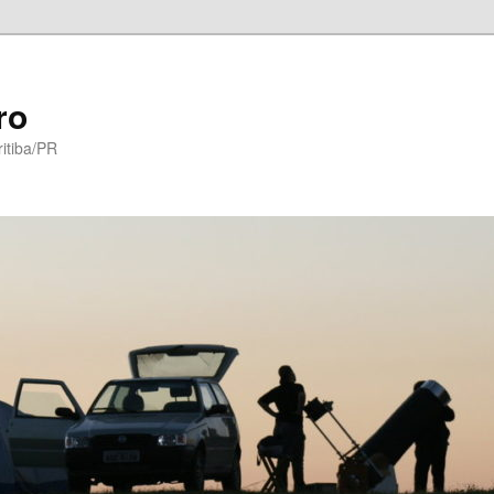
ro
itiba/PR