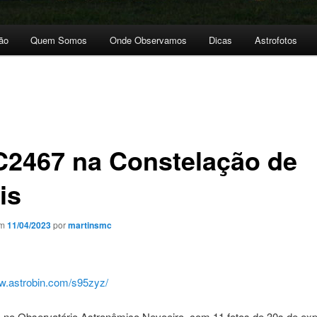
ão
Quem Somos
Onde Observamos
Dicas
Astrofotos
2467 na Constelação de
is
em
11/04/2023
por
martinsmc
ww.astrobin.com/s95zyz/
a no Observatório Astronômico Nevoeiro, com 11 fotos de 30s de ex