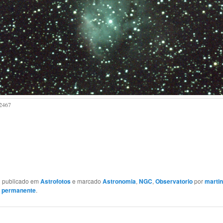
2467
oi publicado em
Astrofotos
e marcado
Astronomia
,
NGC
,
Observatorio
por
marti
k permanente
.