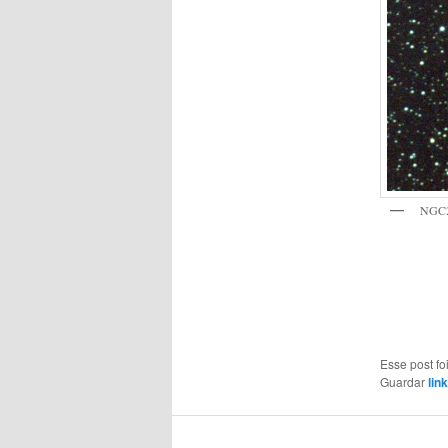
NGC
Esse post f
Guardar
lin