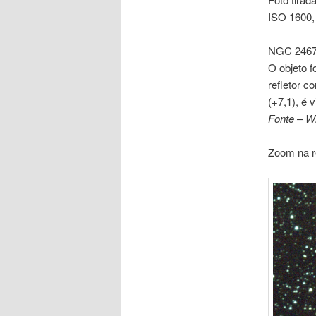
ISO 1600,
NGC 2467 
O objeto 
refletor 
(+7,1), é 
Fonte – Wi
Zoom na r