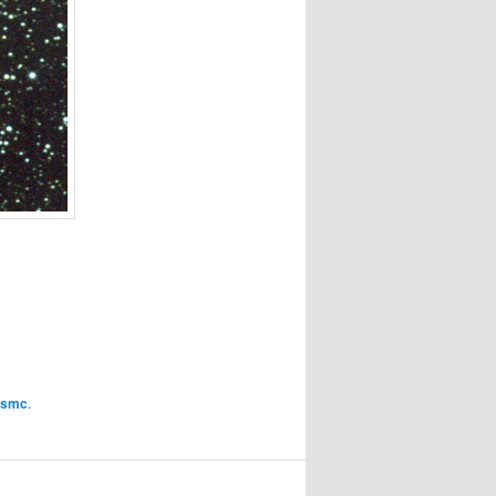
nsmc
.