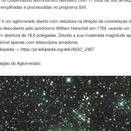
 empilhadas e processadas no programa Siril.
é um aglomerado aberto com nebulosa na direção da constelação d
foi descoberto pelo astrônomo William Herschel em 1784, usando um 
com abertura de 18,6 polegadas. Devido a sua moderada magnitude ap
visível apenas com telescópios amadores.
kipedia -> https://pt.wikipedia.org/wiki/NGC_2467
egião do Aglomerado: