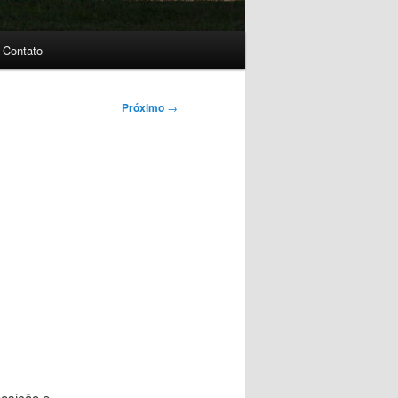
Contato
Próximo
→
posição e