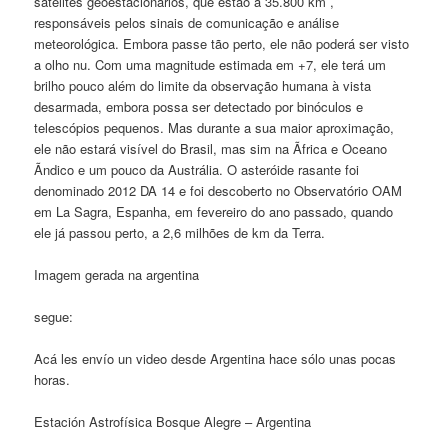
satélites geoestacionários, que estão a 35.800 km ,
responsáveis pelos sinais de comunicação e análise
meteorológica. Embora passe tão perto, ele não poderá ser visto
a olho nu. Com uma magnitude estimada em +7, ele terá um
brilho pouco além do limite da observação humana à vista
desarmada, embora possa ser detectado por binóculos e
telescópios pequenos. Mas durante a sua maior aproximação,
ele não estará visível do Brasil, mas sim na Ãfrica e Oceano
Ãndico e um pouco da Austrália. O asteróide rasante foi
denominado 2012 DA 14 e foi descoberto no Observatório OAM
em La Sagra, Espanha, em fevereiro do ano passado, quando
ele já passou perto, a 2,6 milhões de km da Terra.
Imagem gerada na argentina
segue:
Acá les envío un video desde Argentina hace sólo unas pocas
horas.
Estación Astrofísica Bosque Alegre – Argentina