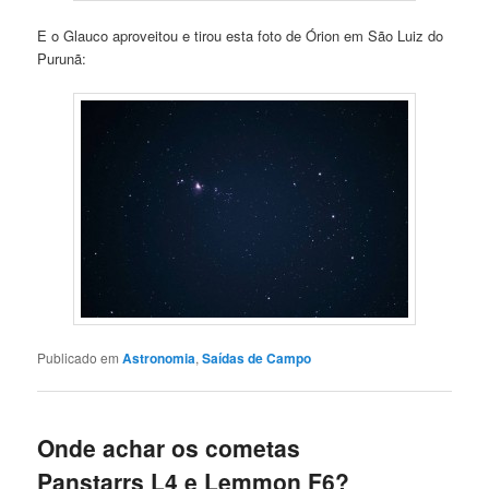
E o Glauco aproveitou e tirou esta foto de Órion em São Luiz do
Purunã:
Publicado em
Astronomia
,
Saídas de Campo
Onde achar os cometas
Panstarrs L4 e Lemmon F6?