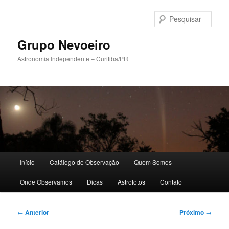
Pular
para
Pesqu
o
conteúdo
Grupo Nevoeiro
principal
Astronomia Independente – Curitiba/PR
Menu
Início
Catálogo de Observação
Quem Somos
principal
Onde Observamos
Dicas
Astrofotos
Contato
Navegação
←
Anterior
Próximo
→
de