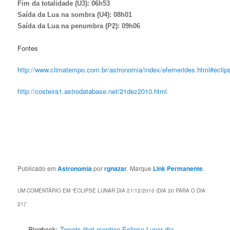
Fim da totalidade (U3): 06h53
Saída da Lua na sombra (U4): 08h01
Saída da Lua na penumbra (P2): 09h06
Fontes
http://www.climatempo.com.br/astronomia/index/efemerides.html#eclip
http://costeira1.astrodatabase.net/21dez2010.html
Publicado em
Astronomia
por
rgnazar
. Marque
Link Permanente
.
UM COMENTÁRIO EM “
ECLIPSE LUNAR DIA 21/12/2010 (DIA 20 PARA O DIA
21)
”
Pingback:
Tweets that mention Eclipse Lunar dia