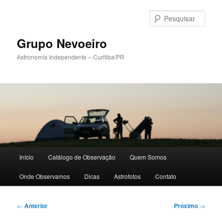
Pular
para
Pesqu
o
conteúdo
Grupo Nevoeiro
principal
Astronomia Independente – Curitiba/PR
Menu
Início
Catálogo de Observação
Quem Somos
principal
Onde Observamos
Dicas
Astrofotos
Contato
Navegação
←
Anterior
Próximo
→
de