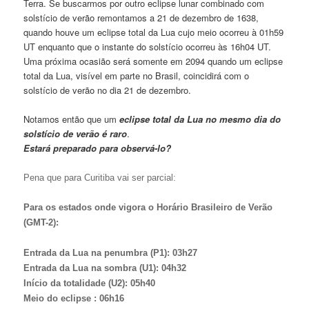
Terra. Se buscarmos por outro eclipse lunar combinado com
solstício de verão remontamos a 21 de dezembro de 1638,
quando houve um eclipse total da Lua cujo meio ocorreu à 01h59
UT enquanto que o instante do solstício ocorreu às 16h04 UT.
Uma próxima ocasião será somente em 2094 quando um eclipse
total da Lua, visível em parte no Brasil, coincidirá com o
solstício de verão no dia 21 de dezembro.
Notamos então que um
eclipse total da Lua no mesmo dia do
solstício de verão é raro
.
Estará preparado para observá-lo?
Pena que para Curitiba vai ser parcial:
Para os estados onde vigora o Horário Brasileiro de Verão
(GMT-2):
Entrada da Lua na penumbra (P1): 03h27
Entrada da Lua na sombra (U1): 04h32
Início da totalidade (U2): 05h40
Meio do eclipse : 06h16