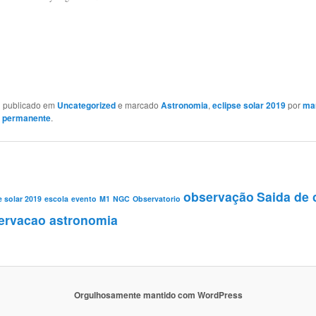
oi publicado em
Uncategorized
e marcado
Astronomia
,
eclipse solar 2019
por
ma
k permanente
.
observação
Saida de
e solar 2019
escola
evento
M1
NGC
Observatorio
ervacao astronomia
Orgulhosamente mantido com WordPress