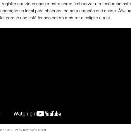
m registro em vídeo onde mostra como é observar um fenômeno astr
reparação no local para observar, como a emoção que causa. Ã‰ um
te, porque não está focado em só mostrar o eclipse em si.
se Solar 2019 by Reginaldo Nazar