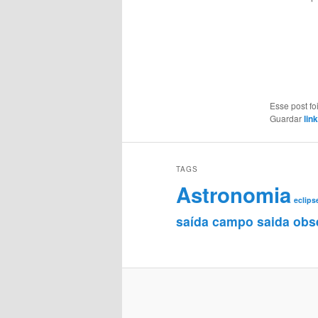
Esse post f
Guardar
lin
TAGS
Astronomia
eclips
saída campo saida obs