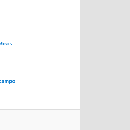
rtinsmc
.
 campo