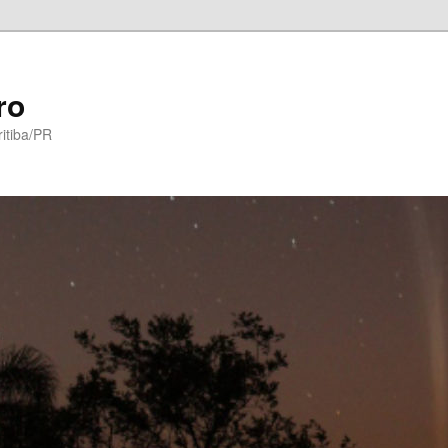
ro
itiba/PR