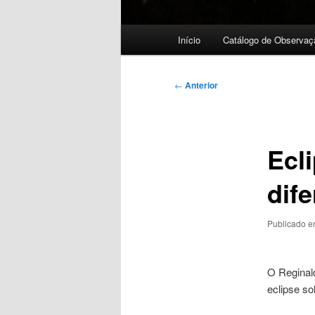
Menu
Início
Catálogo de Observaç
principal
Navegação
←
Anterior
de
posts
Ecl
dife
Publicado 
O Reginal
eclipse so