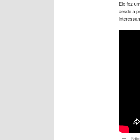
Ele fez u
desde a p
interessan
Eclip