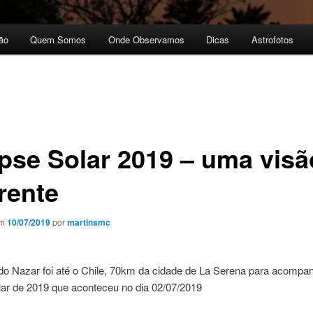
ão
Quem Somos
Onde Observamos
Dicas
Astrofotos
ipse Solar 2019 – uma visã
rente
em
10/07/2019
por
martinsmc
do Nazar foi até o Chile, 70km da cidade de La Serena para acompa
lar de 2019 que aconteceu no dia 02/07/2019