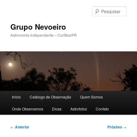
Pular
para
Pesqu
o
conteúdo
Grupo Nevoeiro
principal
Astronomia Independente – Curitiba/PR
Menu
Início
Catálogo de Observação
Quem Somos
principal
Onde Observamos
Dicas
Astrofotos
Contato
Navegação
←
Anterior
Próximo
→
de