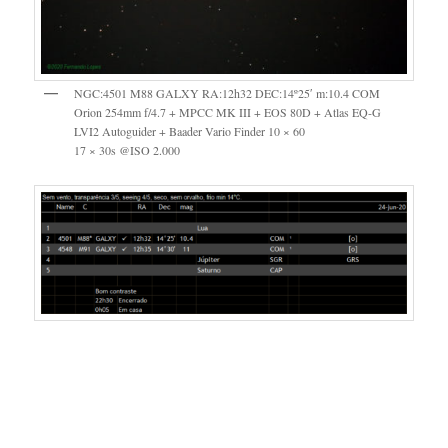
NGC:4501 M88 GALXY RA:12h32 DEC:14º25′ m:10.4 COM
Orion 254mm f/4.7 + MPCC MK III + EOS 80D + Atlas EQ-G
LVI2 Autoguider + Baader Vario Finder 10 × 60
17 × 30s @ISO 2.000